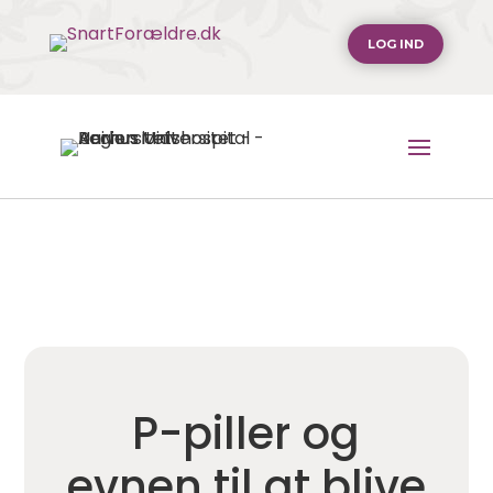
LOG IND
P-piller og
evnen til at blive