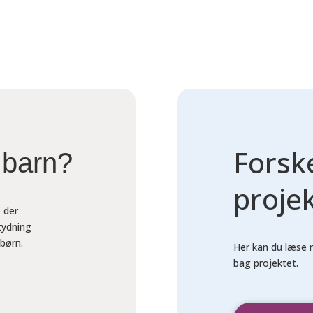
Forsk
 barn?
proje
 der
tydning
 børn.
Her kan du læse 
bag projektet.