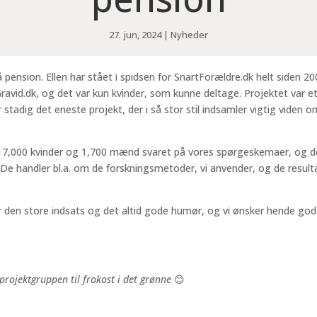
27. jun, 2024
|
Nyheder
 pension. Ellen har stået i spidsen for SnartForældre.dk helt siden 200
vid.dk, og det var kun kvinder, som kunne deltage. Projektet var et 
tadig det eneste projekt, der i så stor stil indsamler vigtig viden om 
d 17,000 kvinder og 1,700 mænd svaret på vores spørgeskemaer, og de
. De handler bl.a. om de forskningsmetoder, vi anvender, og de result
n for den store indsats og det altid gode humør, og vi ønsker hende g
projektgruppen til frokost i det grønne
😊