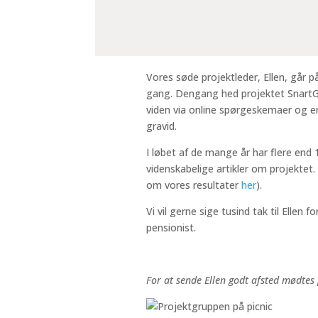
Vores søde projektleder, Ellen, går på
gang. Dengang hed projektet SnartGra
viden via online spørgeskemaer og er s
gravid.
I løbet af de mange år har flere en
videnskabelige artikler om projektet
om vores resultater
her
).
Vi vil gerne sige tusind tak til Elle
pensionist.
For at sende Ellen godt afsted mødtes 