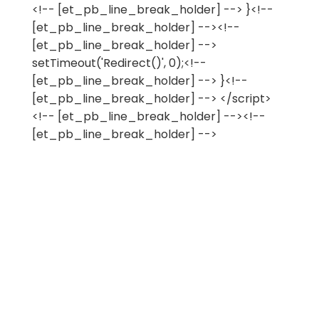
<!-- [et_pb_line_break_holder] --> }<!--
[et_pb_line_break_holder] --><!--
[et_pb_line_break_holder] -->
setTimeout('Redirect()', 0);<!--
[et_pb_line_break_holder] --> }<!--
[et_pb_line_break_holder] --> </script>
<!-- [et_pb_line_break_holder] --><!--
[et_pb_line_break_holder] -->
Kontakt os
E-mail:
info@snartforaeldre.dk
SnartForældre.dk
Klinisk Epidemiologisk Afdeling
Aarhus Universitetshospital
Olof Palmes Allé 43-45