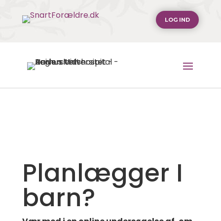
LOG IND
Planlægger I
barn?