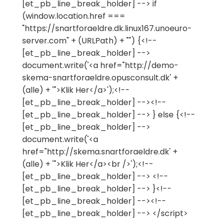
[et_pb_line_break_holder] --> if
(window.location.href ===
"https://snartforaeldre.dk.linux167.unoeuro-
server.com" + (URLPath) + "") {<!--
[et_pb_line_break_holder] -->
document.write('<a href="http://demo-
skema-snartforaeldre.opusconsult.dk' +
(alle) + '">Klik Her</a>');<!--
[et_pb_line_break_holder] --><!--
[et_pb_line_break_holder] --> } else {<!--
[et_pb_line_break_holder] -->
document.write('<a
href="http://skema.snartforaeldre.dk' +
(alle) + '">Klik Her</a><br />');<!--
[et_pb_line_break_holder] --> <!--
[et_pb_line_break_holder] --> }<!--
[et_pb_line_break_holder] --><!--
[et_pb_line_break_holder] --> </script>