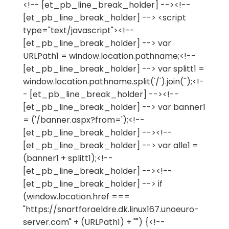
<!-- [et_pb_line_break_holder] --><!--
[et_pb_line_break_holder] --> <script
type="text/javascript"><!--
[et_pb_line_break_holder] --> var
URLPath1 = window.location.pathname;<!--
[et_pb_line_break_holder] --> var splitt1 =
window.location.pathname.split('/').join('');<!-
- [et_pb_line_break_holder] --><!--
[et_pb_line_break_holder] --> var banner1
= ('/banner.aspx?from=');<!--
[et_pb_line_break_holder] --><!--
[et_pb_line_break_holder] --> var alle1 =
(banner1 + splitt1);<!--
[et_pb_line_break_holder] --><!--
[et_pb_line_break_holder] --> if
(window.location.href ===
"https://snartforaeldre.dk.linux167.unoeuro-
server.com" + (URLPath1) + "") {<!--