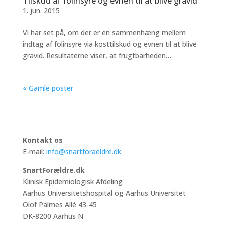
Tilskud af folinsyre og evnen til at blive gravid
1. jun. 2015
Vi har set på, om der er en sammenhæng mellem
indtag af folinsyre via kosttilskud og evnen til at blive
gravid. Resultaterne viser, at frugtbarheden…
« Gamle poster
Kontakt os
E-mail:
info@snartforaeldre.dk
SnartForældre.dk
Klinisk Epidemiologisk Afdeling
Aarhus Universitetshospital og Aarhus Universitet
Olof Palmes Allé 43-45
DK-8200 Aarhus N